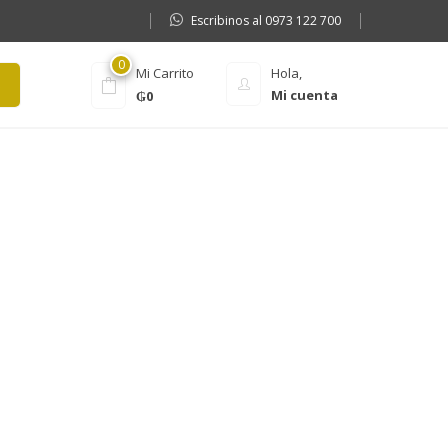
Escribinos al 0973 122 700
0
Mi Carrito
Hola,
Mi cuenta
₲
0