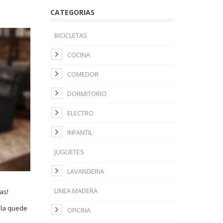
CATEGORIAS
BICICLETAS
COCINA
COMEDOR
DORMITORIO
ELECTRO
INFANTIL
JUGUETES
LAVANDERIA
LINEA MADERA
as!
ala quede
OFICINA