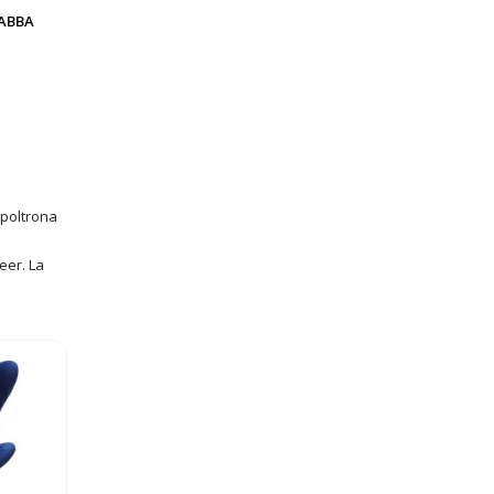
ABBA
 poltrona
eer. La