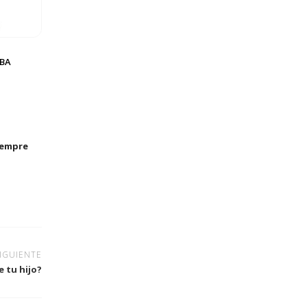
BBA
iempre
IGUIENTE
 tu hijo?