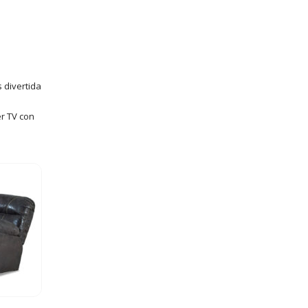
 divertida
er TV con