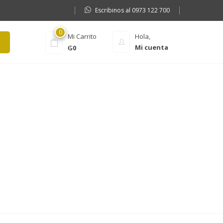
Escribinos al 0973 122 700
0
Mi Carrito
Hola,
Mi cuenta
₲
0