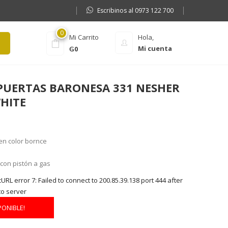
Escribinos al 0973 122 700
0
Mi Carrito
Hola,
Mi cuenta
₲
0
 PUERTAS BARONESA 331 NESHER
WHITE
en color bornce
 con pistón a gas
RL error 7: Failed to connect to 200.85.39.138 port 444 after
to server
PONIBLE!