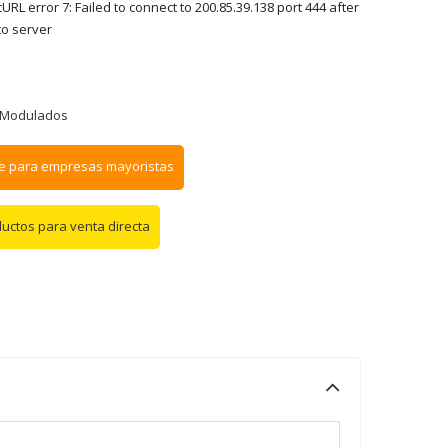
RL error 7: Failed to connect to 200.85.39.138 port 444 after
to server
Modulados
e para empresas mayoristas
ductos para venta directa