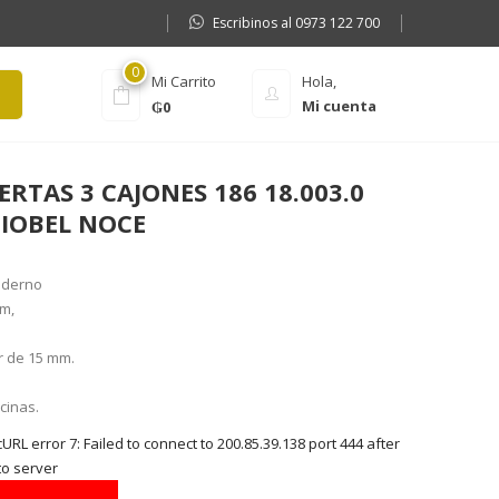
Escribinos al 0973 122 700
0
Mi Carrito
Hola,
Mi cuenta
₲
0
RTAS 3 CAJONES 186 18.003.0
IOBEL NOCE
oderno
mm,
or de 15 mm.
cinas.
RL error 7: Failed to connect to 200.85.39.138 port 444 after
to server