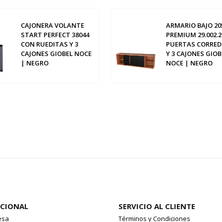
CAJONERA VOLANTE
ARMARIO BAJO 20
START PERFECT 38044
PREMIUM 29.002.2
CON RUEDITAS Y 3
PUERTAS CORRED
CAJONES GIOBEL NOCE
Y 3 CAJONES GIOB
| NEGRO
NOCE | NEGRO
UCIONAL
SERVICIO AL CLIENTE
esa
Términos y Condiciones