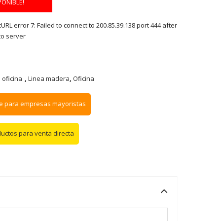
PONIBLE!
RL error 7: Failed to connect to 200.85.39.138 port 444 after
to server
 oficina
,
Linea madera
,
Oficina
e para empresas mayoristas
ductos para venta directa