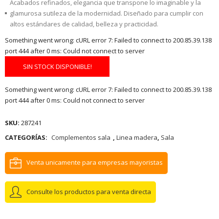
Acabados refinados, elegancia que transpone lo imaginable y la
glamurosa sutileza de la modernidad. Diseñado para cumplir con
altos estándares de calidad, belleza y practicidad.
Something went wrong: cURL error 7: Failed to connect to 200.85.39.138
port 444 after 0 ms: Could not connect to server
SIN STOCK DISPONIBLE!
Something went wrong: cURL error 7: Failed to connect to 200.85.39.138
port 444 after 0 ms: Could not connect to server
SKU:
287241
CATEGORÍAS:
Complementos sala
,
Linea madera
,
Sala
Venta unicamente para empresas mayoristas
Consulte los productos para venta directa