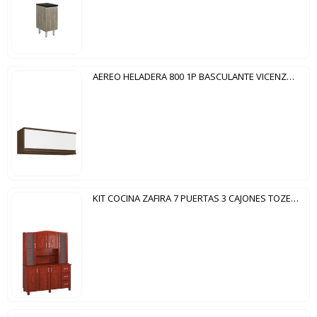
AEREO HELADERA 800 1P BASCULANTE VICENZA VISAO DAKAR|BLANCO
KIT COCINA ZAFIRA 7 PUERTAS 3 CAJONES TOZETTO MOGNO