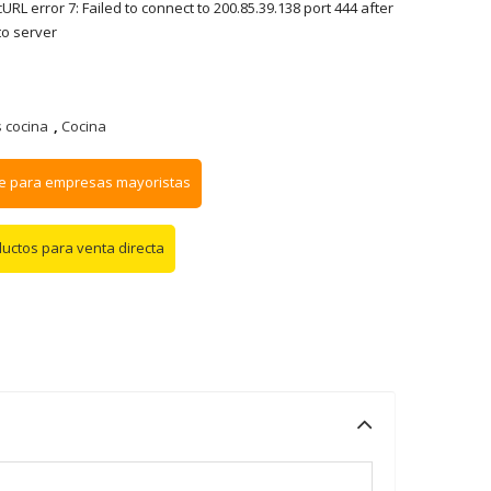
RL error 7: Failed to connect to 200.85.39.138 port 444 after
to server
 cocina
,
Cocina
e para empresas mayoristas
ductos para venta directa