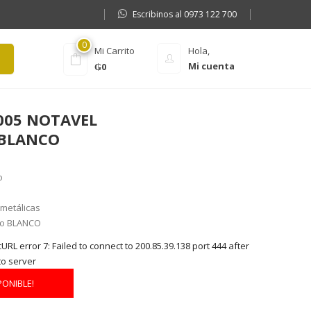
Escribinos al 0973 122 700
0
Mi Carrito
Hola,
Mi cuenta
₲
0
005 NOTAVEL
BLANCO
o
 metálicas
olo BLANCO
RL error 7: Failed to connect to 200.85.39.138 port 444 after
to server
PONIBLE!