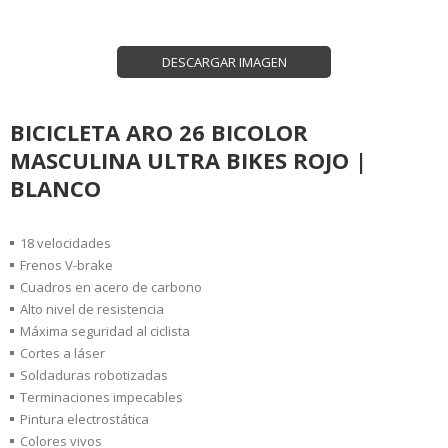
DESCARGAR IMAGEN
BICICLETA ARO 26 BICOLOR
MASCULINA ULTRA BIKES ROJO |
BLANCO
18 velocidades
Frenos V-brake
Cuadros en acero de carbono
Alto nivel de resistencia
Máxima seguridad al ciclista
Cortes a láser
Soldaduras robotizadas
Terminaciones impecables
Pintura electrostática
Colores vivos