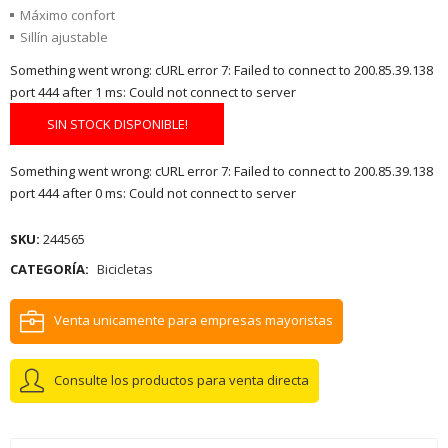
Máximo confort
Sillín ajustable
Something went wrong: cURL error 7: Failed to connect to 200.85.39.138
port 444 after 1 ms: Could not connect to server
SIN STOCK DISPONIBLE!
Something went wrong: cURL error 7: Failed to connect to 200.85.39.138
port 444 after 0 ms: Could not connect to server
SKU:
244565
CATEGORÍA:
Bicicletas
Venta unicamente para empresas mayoristas
Consulte los productos para venta directa