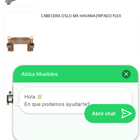
CABECERA OSLO MX HAVANA|RIPADO FLEX
CABECERA NT5080 NOTAVEL CAFÉ|OFF WHITE
Abba Muebles
Hola
En que podemos ayudarte?
Abrir chat