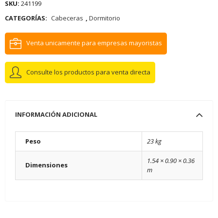
SKU:
241199
CATEGORÍAS:
Cabeceras
,
Dormitorio
Venta unicamente para empresas mayoristas
Consulte los productos para venta directa
INFORMACIÓN ADICIONAL
Peso
23 kg
1.54 × 0.90 × 0.36
Dimensiones
m