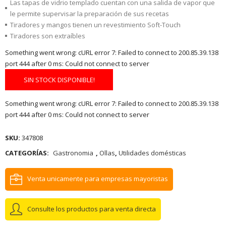
Las tapas de vidrio templado cuentan con una salida de vapor que
le permite supervisar la preparación de sus recetas
Tiradores y mangos tienen un revestimiento Soft-Touch
Tiradores son extraíbles
Something went wrong: cURL error 7: Failed to connect to 200.85.39.138
port 444 after 0 ms: Could not connect to server
SIN STOCK DISPONIBLE!
Something went wrong: cURL error 7: Failed to connect to 200.85.39.138
port 444 after 0 ms: Could not connect to server
SKU:
347808
CATEGORÍAS:
Gastronomia
,
Ollas
,
Utilidades domésticas
Venta unicamente para empresas mayoristas
Consulte los productos para venta directa