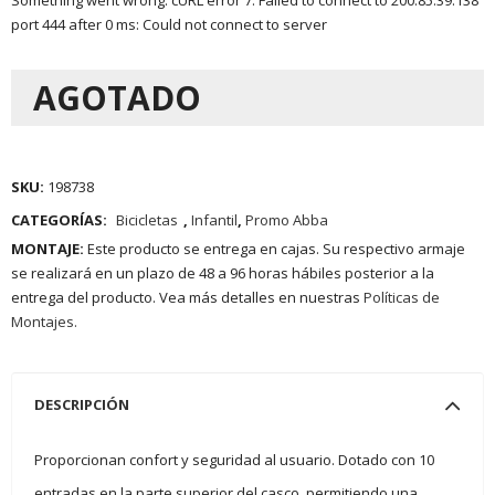
Something went wrong: cURL error 7: Failed to connect to 200.85.39.138
port 444 after 0 ms: Could not connect to server
AGOTADO
SKU:
198738
CATEGORÍAS:
Bicicletas
,
Infantil
,
Promo Abba
MONTAJE:
Este producto se entrega en cajas. Su respectivo armaje
se realizará en un plazo de 48 a 96 horas hábiles posterior a la
entrega del producto. Vea más detalles en nuestras
Políticas de
Montajes.
DESCRIPCIÓN
Proporcionan confort y seguridad al usuario. Dotado con 10
entradas en la parte superior del casco, permitiendo una