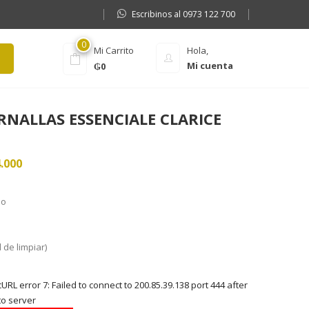
Escribinos al 0973 122 700
0
Mi Carrito
Hola,
Mi cuenta
₲
0
RNALLAS ESSENCIALE CLARICE
4.000
do
 de limpiar)
RL error 7: Failed to connect to 200.85.39.138 port 444 after
to server