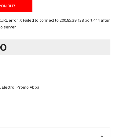
PONIBLE!
RL error 7: Failed to connect to 200.85.39.138 port 444 after
to server
DO
,
Electro
,
Promo Abba