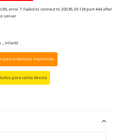
RL error 7: Failed to connect to 200.85.39.138 port 444 after
to server
s
,
Infantil
e para empresas mayoristas
ductos para venta directa