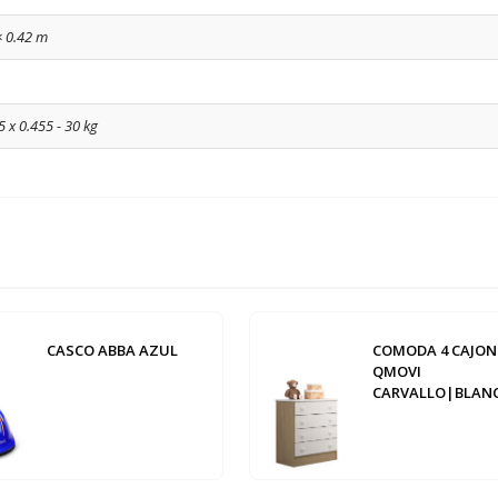
× 0.42 m
5 x 0.455 - 30 kg
CASCO ABBA AZUL
COMODA 4 CAJON
QMOVI
CARVALLO|BLAN