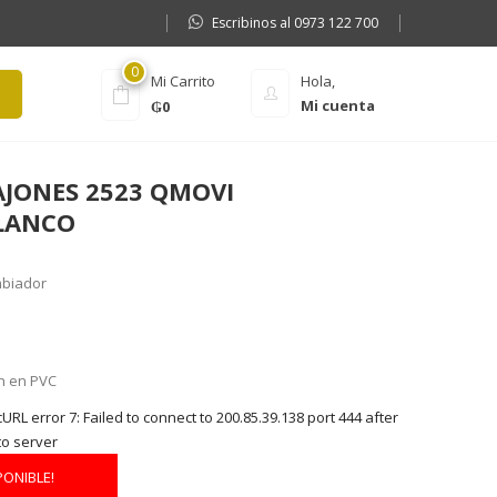
Escribinos al 0973 122 700
0
Mi Carrito
Hola,
Mi cuenta
₲
0
JONES 2523 QMOVI
LANCO
mbiador
n en PVC
RL error 7: Failed to connect to 200.85.39.138 port 444 after
to server
PONIBLE!