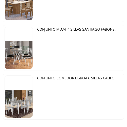
CONJUNTO MIAMI 4 SILLAS SANTIAGO FABONE BLANCO CRAQUELADO|NEGRO
CONJUNTO COMEDOR LISBOA 6 SILLAS CALIFORNIA FABONE BLANCO CRAQUELADO|NEGRO LISTRADO