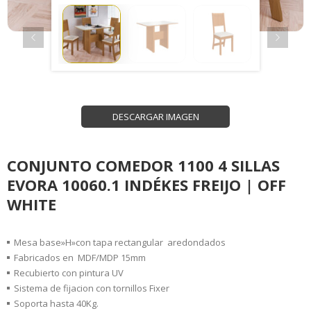
DESCARGAR IMAGEN
CONJUNTO COMEDOR 1100 4 SILLAS
EVORA 10060.1 INDÉKES FREIJO | OFF
WHITE
Mesa base»H»con tapa rectangular aredondados
Fabricados en MDF/MDP 15mm
Recubierto con pintura UV
Sistema de fijacion con tornillos Fixer
Soporta hasta 40Kg.