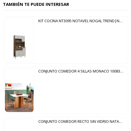
TAMBIÉN TE PUEDE INTERESAR
KIT COCINA NT3095 NOTAVEL NOGAL TREND|NUDE
CONJUNTO COMEDOR 4 SILLAS MONACO 10083.1 INDEKES FREIJO|OFF WHITE
CONJUNTO COMEDOR RECTO SIN VIDRIO NATALI 4 SILLAS MILLA HENN NATURE|OFF WHITE MARRON ALMEDRA