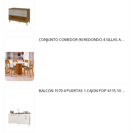
CONJUNTO COMEDOR 90 REDONDO 4 SILLAS ALICE 10085.1 INDEKÉS FREIJO | OFF WHITE TELA CACAO
BALCON 1570 4 PUERTAS 1 CAJON POP 6115.10 INDÉKES BLANCO