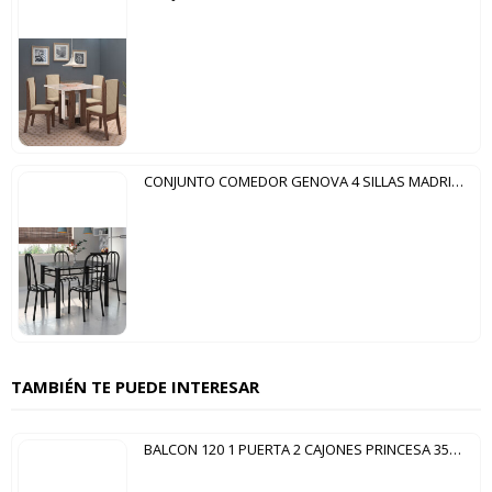
CONJUNTO COMEDOR GENOVA 4 SILLAS MADRI FABONE NEGRO CRAQUELADO|XADREZ
TAMBIÉN TE PUEDE INTERESAR
BALCON 120 1 PUERTA 2 CAJONES PRINCESA 352 NESHER FREIJO|OFF WHITE