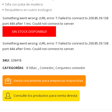
Silla con pata de madera
Respaldero en cuero ecologico
Something went wrong: cURL error 7: Failed to connect to 200.85.39.138
port 444 after 1 ms: Could not connect to server
SIN STOCK DISPONIBLE!
Something went wrong: cURL error 7: Failed to connect to 200.85.39.138
port 444 after 0 ms: Could not connect to server
SKU:
328418
CATEGORÍAS:
8 Sillas
,
Comedor
,
Conjuntos comedor
Venta unicamente para empresas mayoristas
Consulte los productos para venta directa