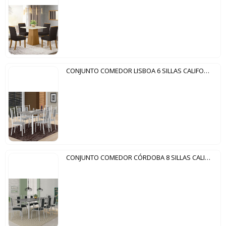
CONJUNTO COMEDOR LISBOA 6 SILLAS CALIFORNIA FABONE BLANCO CRAQUELADO|NEGRO LISTRADO
CONJUNTO COMEDOR CÓRDOBA 8 SILLAS CALIFORNIA FABONE BLANCO CRAQUELADO|MEZCLADO PETROLEO