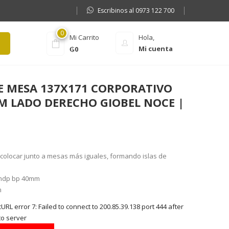
Escribinos al 0973 122 700
0
Mi Carrito
Hola,
Mi cuenta
₲
0
 MESA 137X171 CORPORATIVO
MM LADO DERECHO GIOBEL NOCE |
colocar junto a mesas más iguales, formando islas de
mdp bp 40mm
m
RL error 7: Failed to connect to 200.85.39.138 port 444 after
to server