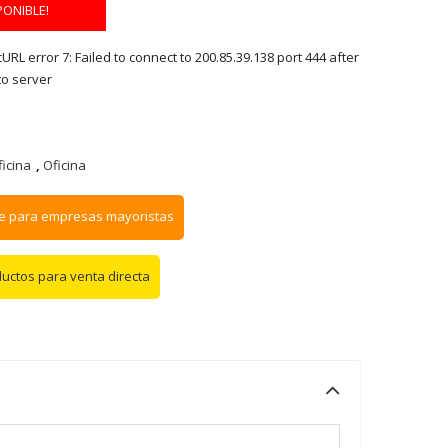
PONIBLE!
RL error 7: Failed to connect to 200.85.39.138 port 444 after
to server
icina
,
Oficina
e para empresas mayoristas
ductos para venta directa