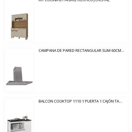
CAMPANA DE PARED RECTANGULAR SLIM 60CM FOGATTI INOX
BALCON COOKTOP 1110 1 PUERTA 1 CAJÓN TAMPO CORTADO NT3050 NOTAVEL BLANCO NEW | GRANITO