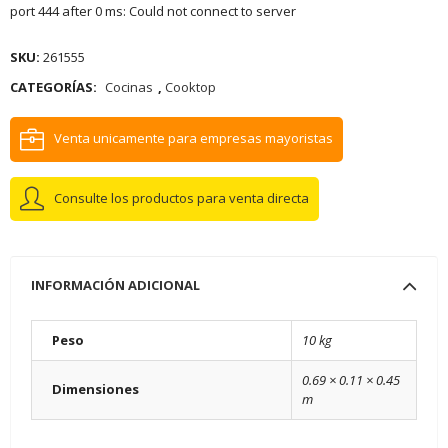
port 444 after 0 ms: Could not connect to server
SKU:
261555
CATEGORÍAS:
Cocinas
,
Cooktop
Venta unicamente para empresas mayoristas
Consulte los productos para venta directa
INFORMACIÓN ADICIONAL
Peso
10 kg
0.69 × 0.11 × 0.45
Dimensiones
m