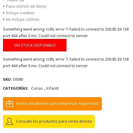
Para colchón de 60cm»
Incluye rueditas
No incluye colchón
Something went wrong: cURL error 7: Failed to connect to 200.85.39.138
port 444 after 0 ms: Could not connect to server
SIN STOCK DISPONIBLE!
Something went wrong: cURL error 7: Failed to connect to 200.85.39.138
port 444 after 0 ms: Could not connect to server
SKU:
59380
CATEGORÍAS:
Cunas
,
Infantil
Venta unicamente para empresas mayoristas
Consulte los productos para venta directa