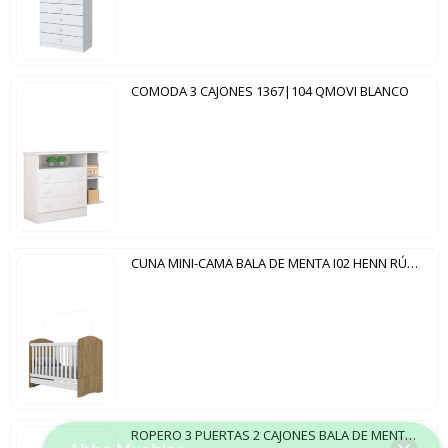
COMODA 3 CAJONES 1367|104 QMOVI BLANCO
CUNA MINI-CAMA BALA DE MENTA I02 HENN RÚSTICO|BLANCO
ROPERO 3 PUERTAS 2 CAJONES BALA DE MENTA IA110 HENN BLANCO | FLEX