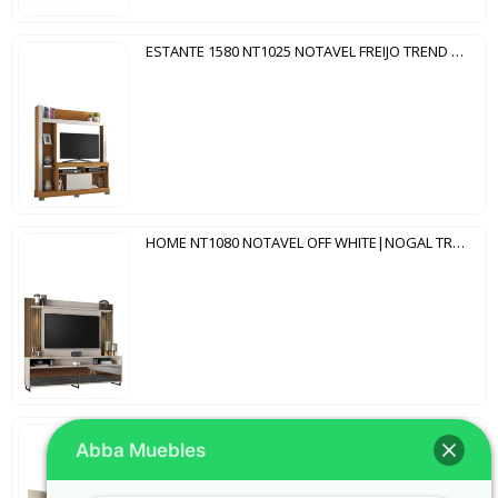
ESTANTE 1580 NT1025 NOTAVEL FREIJO TREND | OFF WHITE
HOME NT1080 NOTAVEL OFF WHITE|NOGAL TREND
PANEL 1600 NT1100 NOTAVEL OFF WHITE | NOGAL TREND
Abba Muebles