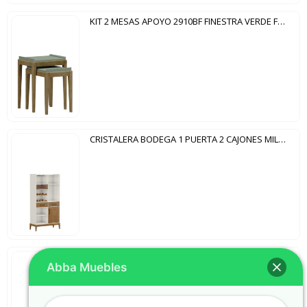
KIT 2 MESAS APOYO 2910BF FINESTRA VERDE FREIJO
CRISTALERA BODEGA 1 PUERTA 2 CAJONES MILAO 2920 FINESTRA OFF WHITE|FREIJO
CRISTALERA VITRINA 2 PUERTAS 1 CAJÓN 2915 FINESTRA VERDE|FREIJO
Abba Muebles