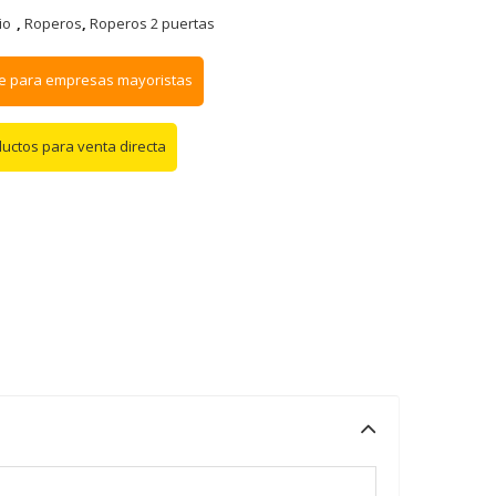
io
,
Roperos
,
Roperos 2 puertas
e para empresas mayoristas
ductos para venta directa