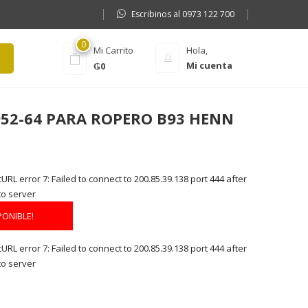
Escribinos al 0973 122 700
0
Mi Carrito
Hola,
Mi cuenta
₲
0
B952-64 PARA ROPERO B93 HENN
RL error 7: Failed to connect to 200.85.39.138 port 444 after
to server
PONIBLE!
RL error 7: Failed to connect to 200.85.39.138 port 444 after
to server