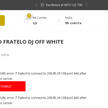
Escribinos al 0973 122 700
0
Mi Carrito
Hola,
Mi cuenta
₲
0
 FRATELO DJ OFF WHITE
vidrio
RL error 7: Failed to connect to 200.85.39.138 port 444 after
to server
PONIBLE!
RL error 7: Failed to connect to 200.85.39.138 port 444 after
to server