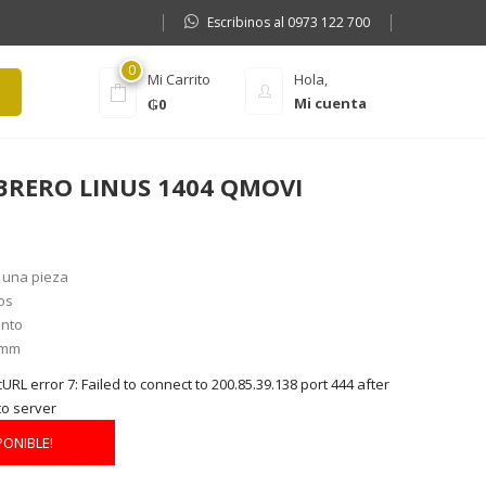
Escribinos al 0973 122 700
0
Mi Carrito
Hola,
Mi cuenta
₲
0
BRERO LINUS 1404 QMOVI
 una pieza
os
ento
 mm
RL error 7: Failed to connect to 200.85.39.138 port 444 after
to server
PONIBLE!