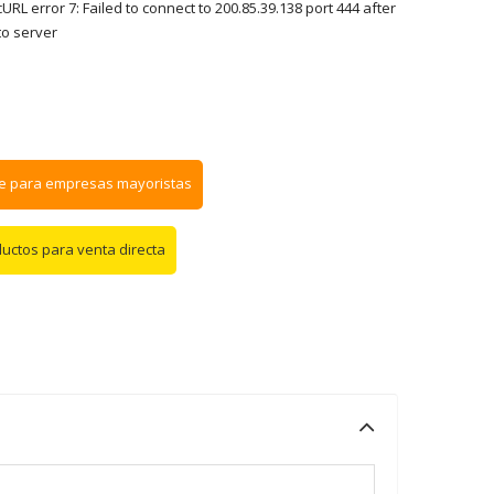
RL error 7: Failed to connect to 200.85.39.138 port 444 after
to server
e para empresas mayoristas
ductos para venta directa