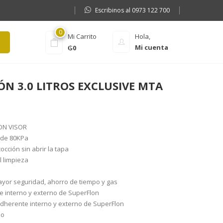
Escribinos al 0973 122 700
0
Mi Carrito
Hola,
Mi cuenta
₲
0
ÓN 3.0 LITROS EXCLUSIVE MTA
ON VISOR
 de 80KPa
cocción sin abrir la tapa
l limpieza
ayor seguridad, ahorro de tiempo y gas
e interno y externo de SuperFlon
dherente interno y externo de SuperFlon
no