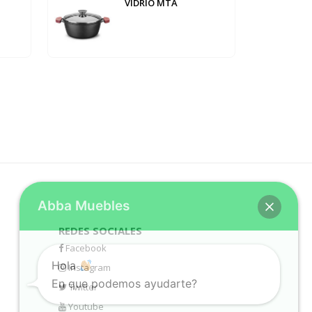
VIDRIO MTA
Abba Muebles
REDES SOCIALES
Facebook
Hola
Instagram
En que podemos ayudarte?
Twitter
Youtube