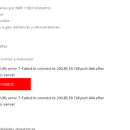
cadas por NBR 11823 (Inmetro)
lor
ovador
 a gas, eléctricas y vitroceramicas
illas
cocinas a inducción
RL error 7: Failed to connect to 200.85.39.138 port 444 after
to server
PONIBLE!
RL error 7: Failed to connect to 200.85.39.138 port 444 after
to server
tilidades domésticas