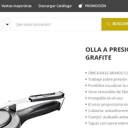
Ventas mayoristas
Descargar Catálogo
PROMOCIÓN
BUSCAR
OLLA A PRESI
GRAFITE
ÚNICA EN EL MUNDO C
Trabaja sobre presión
Posibilita visualizar la 
Visor removible de fáci
Irrompible en el uso
El visor proporciona m
Cubierta: antiadherent
Cuerpo: acabado antia
Tapas con cierre inter