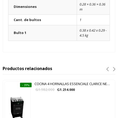
0.28 × 0.36 × 0.36
Dimensiones
m
Cant. de bultos
1
0.38 x 0.42 x 0.29 -
Bulto 1
4.5 kg
Productos relacionados
COCINA 4 HORNALLAS ESSENCIALE CLARICE NEGRO
- 39%
₲
1.982.000
₲
1.214.000