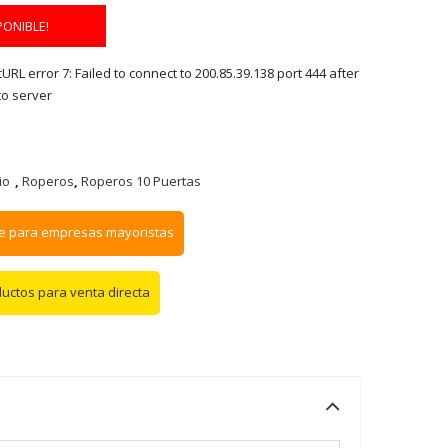
PONIBLE!
RL error 7: Failed to connect to 200.85.39.138 port 444 after
to server
io
,
Roperos
,
Roperos 10 Puertas
e para empresas mayoristas
ductos para venta directa