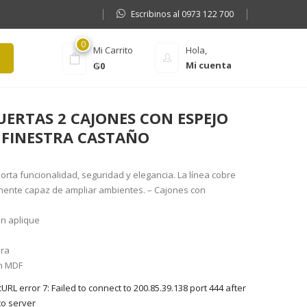
Escribinos al 0973 122 700
0
Mi Carrito
Hola,
Mi cuenta
₲
0
UERTAS 2 CAJONES CON ESPEJO
 FINESTRA CASTAÑO
rta funcionalidad, seguridad y elegancia. La línea cobre
onente capaz de ampliar ambientes. – Cajones con
in aplique
era
en MDF
RL error 7: Failed to connect to 200.85.39.138 port 444 after
to server