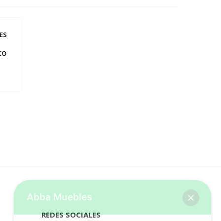
ES
CO
Abba Muebles
REDES SOCIALES