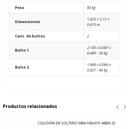
Peso
85 kg
1.625 × 2.15 ×
Dimensiones
0.415 m
Cant. de bultos
2
2.145 x 0.087 x
Bulto 1
0.489 - 39 kg
1.968 x 0.066 x
Bulto 2
0.827 - 46 kg
Productos relacionados
COLCHÓN DE SOLTERO 090x190x015 ABBA 32