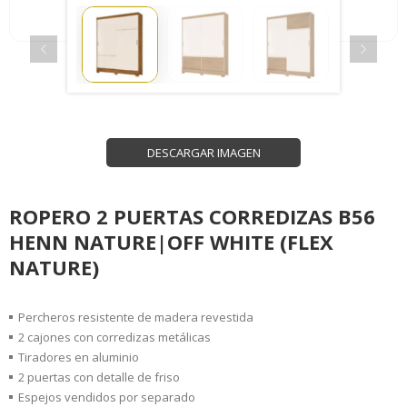
DESCARGAR IMAGEN
ROPERO 2 PUERTAS CORREDIZAS B56
HENN NATURE|OFF WHITE (FLEX
NATURE)
Percheros resistente de madera revestida
2 cajones con corredizas metálicas
Tiradores en aluminio
2 puertas con detalle de friso
Espejos vendidos por separado