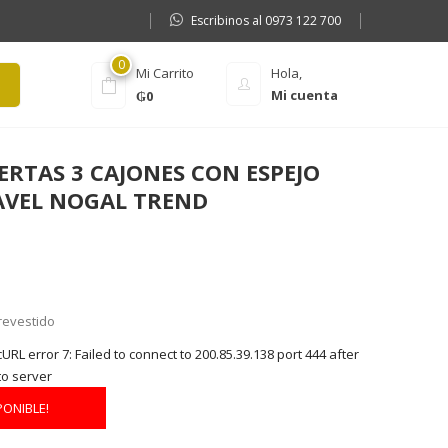
Escribinos al 0973 122 700
0
Mi Carrito
Hola,
Mi cuenta
₲
0
ERTAS 3 CAJONES CON ESPEJO
AVEL NOGAL TREND
revestido
RL error 7: Failed to connect to 200.85.39.138 port 444 after
to server
PONIBLE!