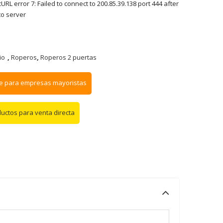
RL error 7: Failed to connect to 200.85.39.138 port 444 after
to server
io
,
Roperos
,
Roperos 2 puertas
e para empresas mayoristas
ductos para venta directa