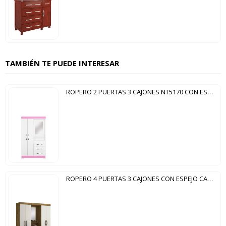
TAMBIÉN TE PUEDE INTERESAR
ROPERO 2 PUERTAS 3 CAJONES NT5170 CON ESPEJO NOTAVEL BLANCO ROSA FLEX
ROPERO 4 PUERTAS 3 CAJONES CON ESPEJO CAPELINHA NT5015 NOTAVEL RÚSTICO|OFF WHITE