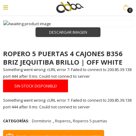
0
DESCARGAR IMAGEN
enu (Productos)
ROPERO 5 PUERTAS 4 CAJONES B356
BRIZ JEQUITIBA BRILLO | OFF WHITE
Something went wrong: cURL error 7: Failed to connect to 200.85.39.138
port 444 after 0 ms: Could not connect to server
SIN STOCK DISPONIBLE!
Something went wrong: cURL error 7: Failed to connect to 200.85.39.138
port 444 after 0 ms: Could not connect to server
CATEGORÍAS:
Dormitorio
,
Roperos
,
Roperos 5 puertas