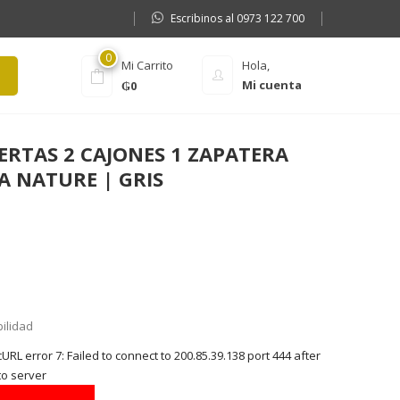
Escribinos al 0973 122 700
0
Mi Carrito
Hola,
Mi cuenta
₲
0
ERTAS 2 CAJONES 1 ZAPATERA
A NATURE | GRIS
bilidad
RL error 7: Failed to connect to 200.85.39.138 port 444 after
to server