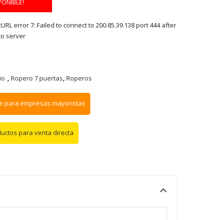
PONIBLE!
RL error 7: Failed to connect to 200.85.39.138 port 444 after
to server
io
,
Ropero 7 puertas
,
Roperos
e para empresas mayoristas
ductos para venta directa