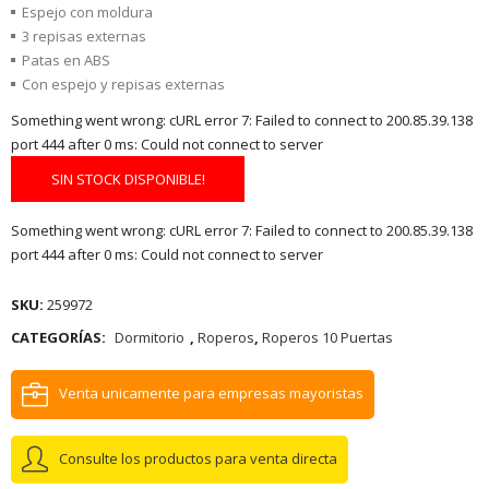
Espejo con moldura
3 repisas externas
Patas en ABS
Con espejo y repisas externas
Something went wrong: cURL error 7: Failed to connect to 200.85.39.138
port 444 after 0 ms: Could not connect to server
SIN STOCK DISPONIBLE!
Something went wrong: cURL error 7: Failed to connect to 200.85.39.138
port 444 after 0 ms: Could not connect to server
SKU:
259972
CATEGORÍAS:
Dormitorio
,
Roperos
,
Roperos 10 Puertas
Venta unicamente para empresas mayoristas
Consulte los productos para venta directa