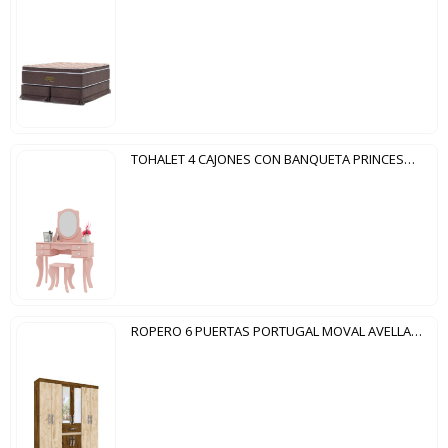
TOHALET 4 CAJONES CON BANQUETA PRINCESA PATRIMAR ROSA
ROPERO 6 PUERTAS PORTUGAL MOVAL AVELLANA WOOD|CASTAÑO WOOD