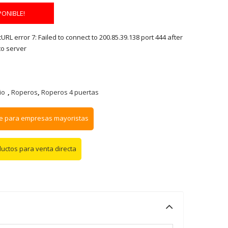
PONIBLE!
RL error 7: Failed to connect to 200.85.39.138 port 444 after
to server
io
,
Roperos
,
Roperos 4 puertas
e para empresas mayoristas
ductos para venta directa