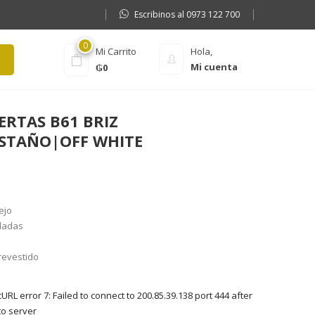
Escribinos al 0973 122 700
0
Mi Carrito
Hola,
Mi cuenta
₲
0
ERTAS B61 BRIZ
STAÑO|OFF WHITE
ejo
uladas
revestido
RL error 7: Failed to connect to 200.85.39.138 port 444 after
to server