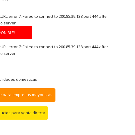
RL error 7: Failed to connect to 200.85.39.138 port 444 after
to server
PONIBLE!
RL error 7: Failed to connect to 200.85.39.138 port 444 after
to server
tilidades domésticas
e para empresas mayoristas
ductos para venta directa