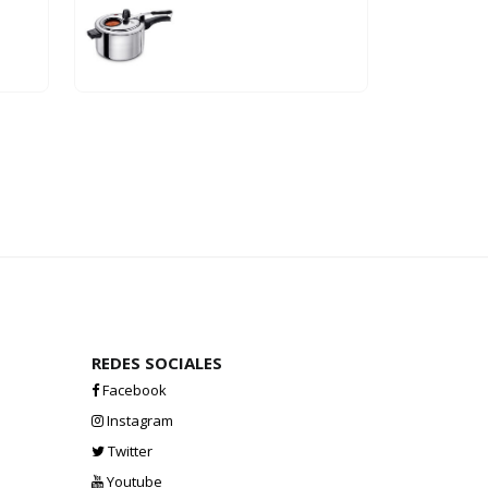
Abba Muebles
REDES SOCIALES
Facebook
Hola
Instagram
En que podemos ayudarte?
Twitter
Youtube