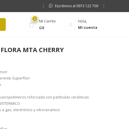
Escribinos al 0973 122 700
0
Mi Carrito
Hola,
Mi cuenta
₲
0
 FLORA MTA CHERRY
esor
erente Superflon
o
luoropolimeros reforzada con partículas cerámicas
NTITERMICO
 a gas, electrónico y vitroceramico
illas