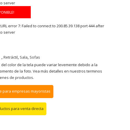
to server
PONIBLE!
RL error 7: Failed to connect to 200.85.39.138 port 444 after
to server
,
Retráctil
,
Sala
,
Sofas
 del color de la tela puede variar levemente debido a la
momento de la foto. Vea más detalles en nuestros terminos
enes de productos.
e para empresas mayoristas
ductos para venta directa