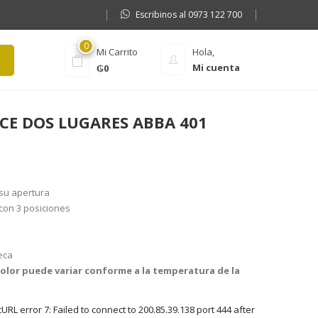
Escribinos al 0973 122 700
0
Mi Carrito
Hola,
Mi cuenta
₲
0
CE DOS LUGARES ABBA 401
 su apertura
con 3 posiciones
eca
color puede variar conforme a la temperatura de la
RL error 7: Failed to connect to 200.85.39.138 port 444 after