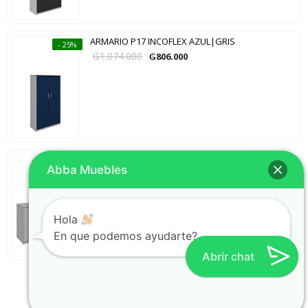
ARMARIO P17 INCOFLEX AZUL|GRIS
- 25%
₲
1.074.000
₲
806.000
BALCON BAJO 2 PUERTAS P15 INCOFLEX GRIS
- 25%
Abba Muebles
₲
1.014.000
₲
761.000
Hola
En que podemos ayudarte?
Abrir chat