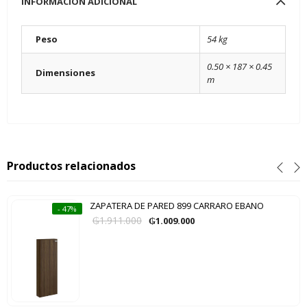
INFORMACIÓN ADICIONAL
Peso
54 kg
0.50 × 187 × 0.45
Dimensiones
m
Productos relacionados
ZAPATERA DE PARED 899 CARRARO EBANO
- 47%
₲
1.911.000
₲
1.009.000