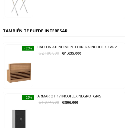
TAMBIÉN TE PUEDE INTERESAR
BALCON ATENDIMIENTO BR02A INCOFLEX CARVALLO EUROPEO|MARSALA
- 25%
₲
2.180.000
₲
1.635.000
ARMARIO P17 INCOFLEX NEGRO|GRIS
- 25%
₲
1.074.000
₲
806.000