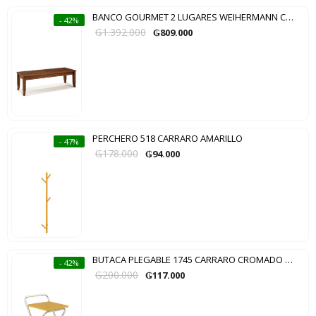
BANCO GOURMET 2 LUGARES WEIHERMANN CAPUCCINO
- 42%
₲
1.392.000
₲
809.000
PERCHERO 518 CARRARO AMARILLO
- 47%
₲
178.000
₲
94.000
BUTACA PLEGABLE 1745 CARRARO CROMADO AMARILLO
- 42%
₲
200.000
₲
117.000