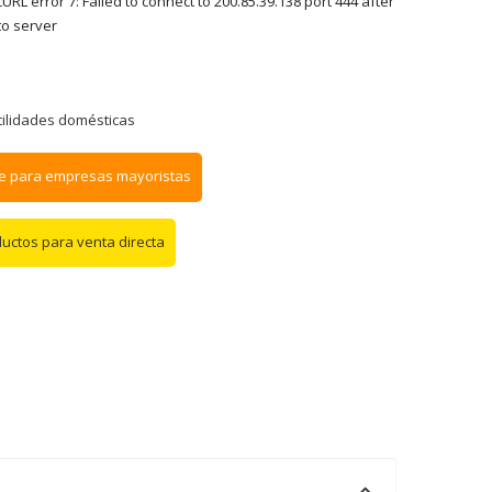
RL error 7: Failed to connect to 200.85.39.138 port 444 after
to server
tilidades domésticas
e para empresas mayoristas
ductos para venta directa