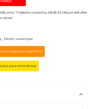
PONIBLE!
RL error 7: Failed to connect to 200.85.39.138 port 444 after
to server
q
,
Electro
,
Lavarropas
e para empresas mayoristas
ductos para venta directa