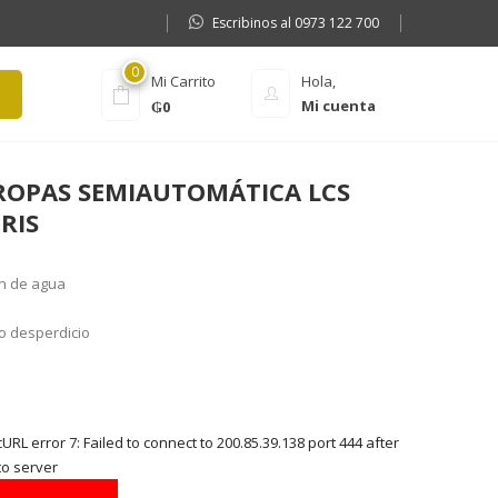
Escribinos al 0973 122 700
0
Mi Carrito
Hola,
Mi cuenta
₲
0
ROPAS SEMIAUTOMÁTICA LCS
RIS
ón de agua
o desperdicio
e
RL error 7: Failed to connect to 200.85.39.138 port 444 after
to server