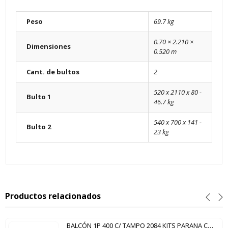
Peso
69.7 kg
0.70 × 2.210 ×
Dimensiones
0.520 m
Cant. de bultos
2
520 x 2110 x 80 -
Bulto 1
46.7 kg
540 x 700 x 141 -
Bulto 2
23 kg
Productos relacionados
BALCÓN 1P 400 C/ TAMPO 2084 KITS PARANA CARTAGENA NERO