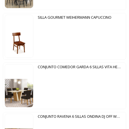
SILLA GOURMET WEIHERMANN CAPUCCINO
CONJUNTO COMEDOR GARDA 6 SILLAS VITA HENN NATURE|OFF WHITE SILLA MARRÓN
CONJUNTO RAVENA 6 SILLAS ONDINA DJ OFF WHITE|DEMOLICION|VELUDO|MOKA