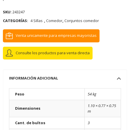
SKU:
243247
CATEGORÍAS:
4 Sillas
,
Comedor
,
Conjuntos comedor
Venta unicamente para empresas mayoristas
Consulte los productos para venta directa
INFORMACIÓN ADICIONAL
Peso
54 kg
1.10 × 0.77 × 0.75
Dimensiones
m
Cant. de bultos
3