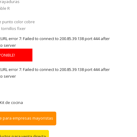
irayaduras
able R
e punto color cobre
tornillos fixer
RL error 7: Failed to connect to 200.85.39.138 port 444 after
to server
PONIBLE!
RL error 7: Failed to connect to 200.85.39.138 port 444 after
to server
Kit de cocina
e para empresas mayoristas
ductos para venta directa