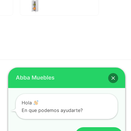
Abba Muebles
REDES SOCIALES
Facebook
Hola
Instagram
En que podemos ayudarte?
Twitter
Youtube