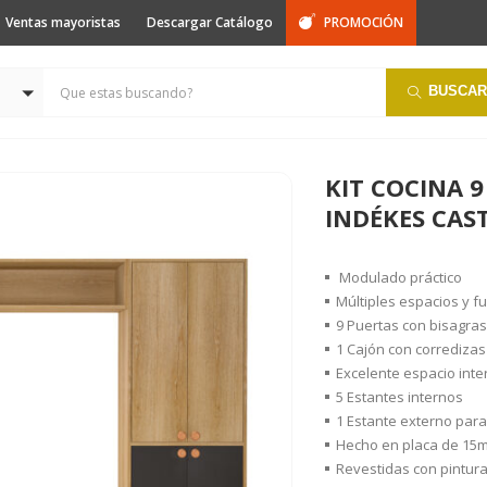
Ventas mayoristas
Descargar Catálogo
PROMOCIÓN
BUSCAR
KIT COCINA 9
INDÉKES CA
Modulado práctico
Múltiples espacios y f
9 Puertas con bisagras
1 Cajón con corredizas
Excelente espacio inte
5 Estantes internos
1 Estante externo par
Hecho en placa de 15
Revestidas con pintur