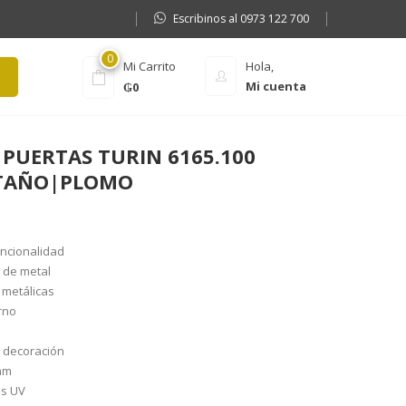
Escribinos al 0973 122 700
0
Mi Carrito
Hola,
Mi cuenta
₲
0
 PUERTAS TURIN 6165.100
STAÑO|PLOMO
uncionalidad
 de metal
 metálicas
rno
a decoración
mm
as UV