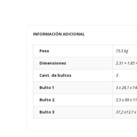
INFORMACIÓN ADICIONAL
Peso
75.5 kg
Dimensiones
2.31 × 1.85 
Cant. de bultos
3
Bulto 1
3 x 28,1 x 1
Bulto 2
5,5 x 89 x 11
Bulto 3
37,2 x13,7 x