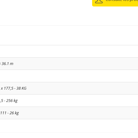
× 36.1 m
4 x 177,5 - 38 KG
,5 - 256 kg
 111 - 26 kg