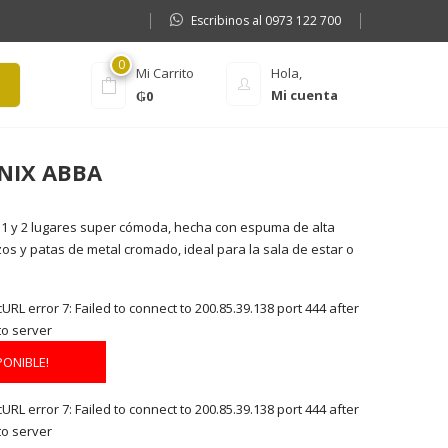
Escribinos al 0973 122 700
0
Mi Carrito
Hola,
Mi cuenta
₲
0
NIX ABBA
 1 y 2 lugares super cómoda, hecha con espuma de alta
os y patas de metal cromado, ideal para la sala de estar o
RL error 7: Failed to connect to 200.85.39.138 port 444 after
to server
PONIBLE!
RL error 7: Failed to connect to 200.85.39.138 port 444 after
to server