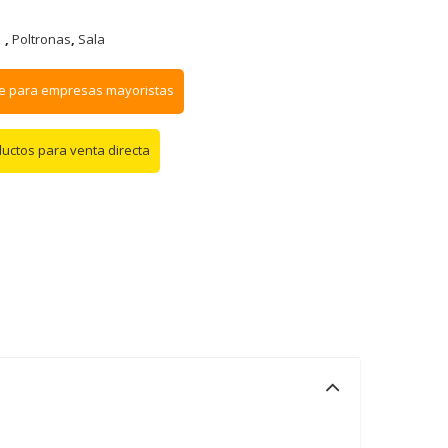
,
Poltronas
,
Sala
e para empresas mayoristas
ductos para venta directa