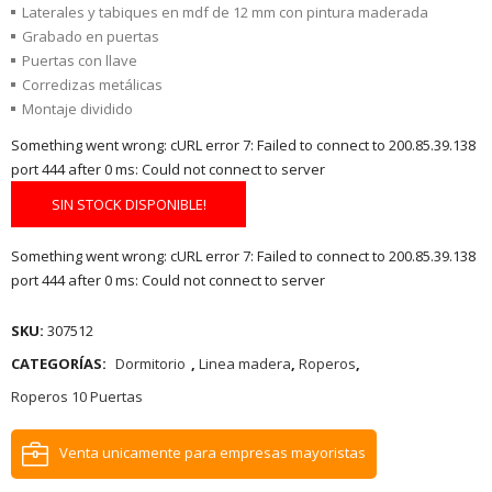
Laterales y tabiques en mdf de 12 mm con pintura maderada
Grabado en puertas
Puertas con llave
Corredizas metálicas
Montaje dividido
Something went wrong: cURL error 7: Failed to connect to 200.85.39.138
port 444 after 0 ms: Could not connect to server
SIN STOCK DISPONIBLE!
Something went wrong: cURL error 7: Failed to connect to 200.85.39.138
port 444 after 0 ms: Could not connect to server
SKU:
307512
CATEGORÍAS:
Dormitorio
,
Linea madera
,
Roperos
,
Roperos 10 Puertas
Venta unicamente para empresas mayoristas