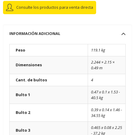
Consulte los productos para venta directa
INFORMACIÓN ADICIONAL
Peso
119.1 kg
2.244 × 2.15 ×
Dimensiones
0.49 m
Cant. de bultos
4
0.47 x 0.1 x 1.53 -
Bulto 1
40.5 kg
0.39 x 0.14 x 1.46 -
Bulto 2
34.55 kg
0.465 x 0.08 x 2.25
Bulto 3
- 37.2 kg