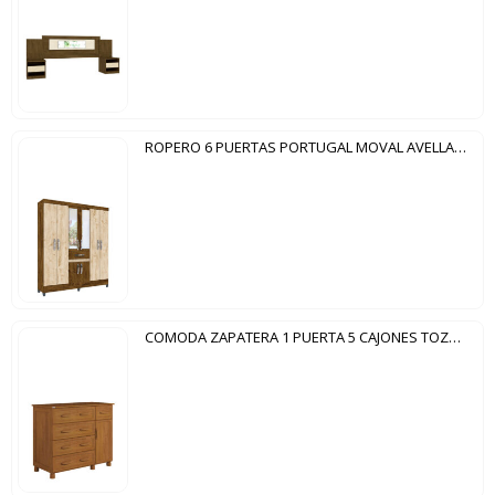
ROPERO 6 PUERTAS PORTUGAL MOVAL AVELLANA WOOD|CASTAÑO WOOD
COMODA ZAPATERA 1 PUERTA 5 CAJONES TOZETTO CARVALLO