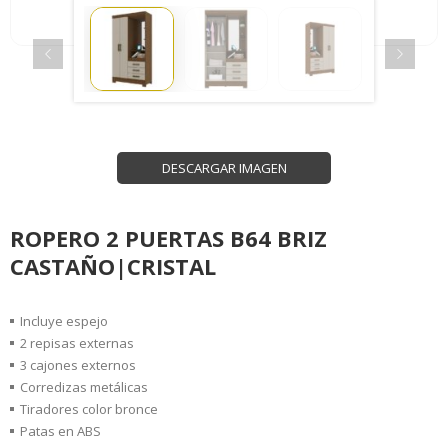
DESCARGAR IMAGEN
ROPERO 2 PUERTAS B64 BRIZ
CASTAÑO|CRISTAL
Incluye espejo
2 repisas externas
3 cajones externos
Corredizas metálicas
Tiradores color bronce
Patas en ABS