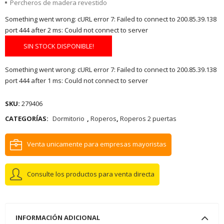
Percheros de madera revestido
Something went wrong: cURL error 7: Failed to connect to 200.85.39.138
port 444 after 2 ms: Could not connect to server
SIN STOCK DISPONIBLE!
Something went wrong: cURL error 7: Failed to connect to 200.85.39.138
port 444 after 1 ms: Could not connect to server
SKU:
279406
CATEGORÍAS:
Dormitorio
,
Roperos
,
Roperos 2 puertas
Venta unicamente para empresas mayoristas
Consulte los productos para venta directa
INFORMACIÓN ADICIONAL