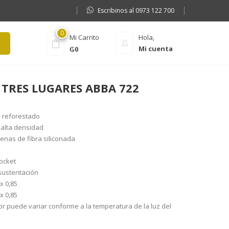
Escribinos al 0973 122 700
0
Mi Carrito
Hola,
Mi cuenta
₲
0
TRES LUGARES ABBA 722
o reforestado
alta densidad
enas de fibra siliconada
ocket
 sustentación
x 0,85
x 0,85
lor puede variar conforme a la temperatura de la luz del