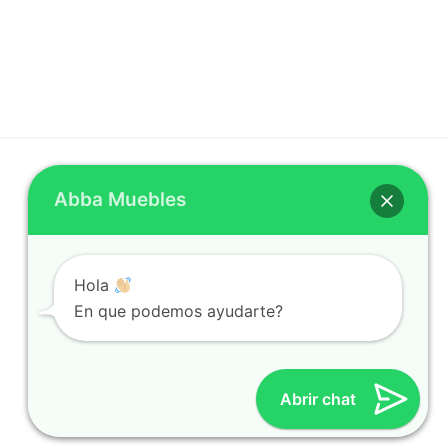
Abba Muebles
REDES SOCIALES
Facebook
Hola
Instagram
En que podemos ayudarte?
Twitter
Youtube
Abrir chat