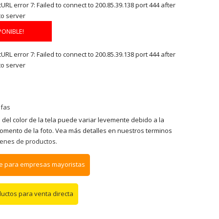
RL error 7: Failed to connect to 200.85.39.138 port 444 after
to server
PONIBLE!
RL error 7: Failed to connect to 200.85.39.138 port 444 after
to server
fas
 del color de la tela puede variar levemente debido a la
momento de la foto. Vea más detalles en nuestros terminos
enes de productos.
e para empresas mayoristas
ductos para venta directa