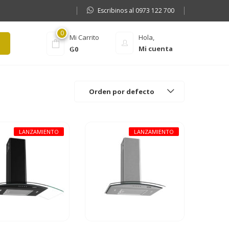
Escribinos al 0973 122 700
0
Mi Carrito
Hola,
Mi cuenta
₲
0
Orden por defecto
LANZAMIENTO
LANZAMIENTO