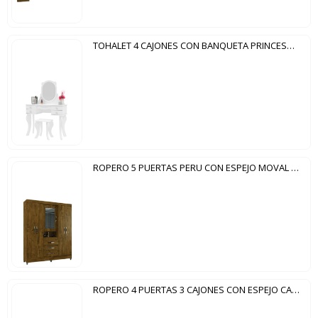
TOHALET 4 CAJONES CON BANQUETA PRINCESA PATRIMAR BLANCO
ROPERO 5 PUERTAS PERU CON ESPEJO MOVAL CASTAÑO WOOD
ROPERO 4 PUERTAS 3 CAJONES CON ESPEJO CAPELINHA NT5015 NOTAVEL BLANCO|ROSA